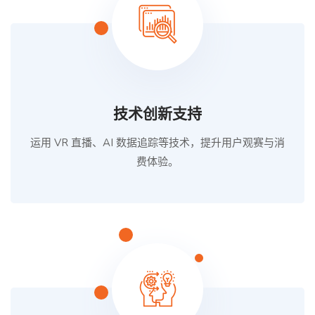
技术创新支持
运用 VR 直播、AI 数据追踪等技术，提升用户观赛与消
费体验。