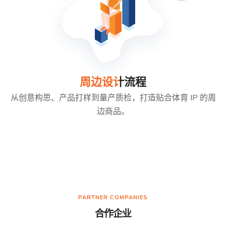
周边设计流程
从创意构思、产品打样到量产质检，打造贴合体育 IP 的周
边商品。
PARTNER COMPANIES
合作企业