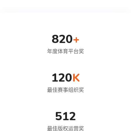
820
+
年度体育平台奖
120
K
最佳赛事组织奖
512
最佳版权运营奖