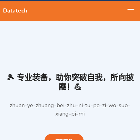
🎾 专业装备，助你突破自我，所向披
靡！💪
zhuan-ye-zhuang-bei-zhu-ni-tu-po-zi-wo-suo-
xiang-pi-mi