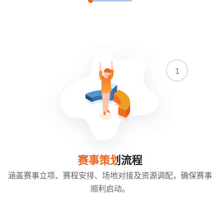
1
赛事策划流程
涵盖赛事立项、赛程安排、场地对接及资源调配，确保赛事
顺利启动。