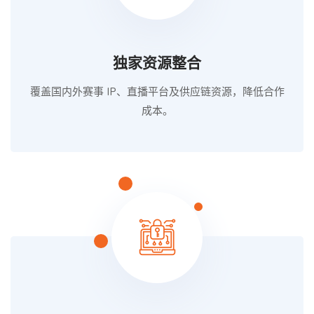
独家资源整合
覆盖国内外赛事 IP、直播平台及供应链资源，降低合作
成本。