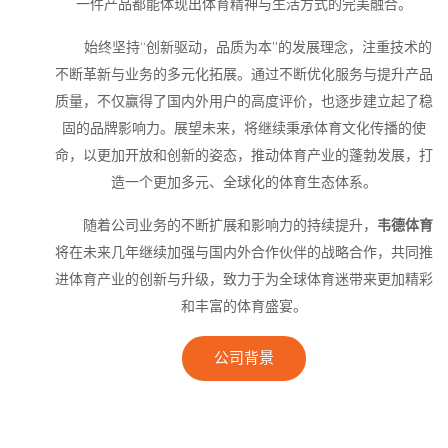
一件产品都能体现出体育精神与生活方式的完美融合。
始终坚持“创新驱动，品质为本”的发展理念，注重技术的
不断革新与业务的多元化拓展。通过不断优化服务与提升产品
质量，不仅赢得了国内外用户的高度评价，也逐步建立起了稳
固的品牌影响力。展望未来，将继续秉承体育文化传播的使
命，以更加开放和创新的姿态，推动体育产业的蓬勃发展，打
造一个更加多元、全球化的体育生态体系。
随着公司业务的不断扩展和影响力的持续提升，
韦德体育
将在未来几年继续加强与国内外合作伙伴的战略合作，共同推
进体育产业的创新与升级，致力于为全球体育迷带来更加精彩
和丰富的体育盛宴。
公司背景