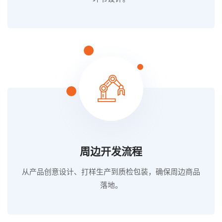
周边开发流程
从产品创意设计、打样生产到质检包装，确保周边商品
落地。